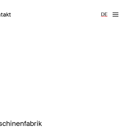
takt
DE
hinenfabrik