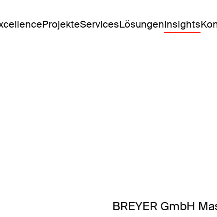
Excellence
Projekte
Services
Lösungen
Insights
Kon
BREYER GmbH Masc